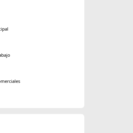
ipal
abajo
omerciales