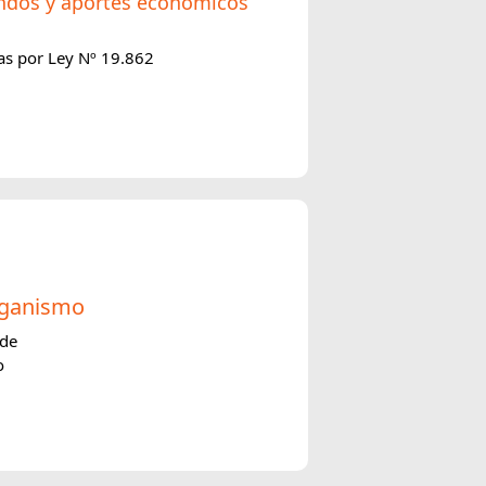
ondos y aportes económicos
as por Ley Nº 19.862
organismo
nde
o