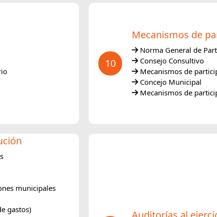
Mecanismos de par
Norma General de Part
Consejo Consultivo
10
rio
Mecanismos de partici
Concejo Municipal
Mecanismos de partici
ución
s
iones municipales
de gastos)
Auditorías al ejerc