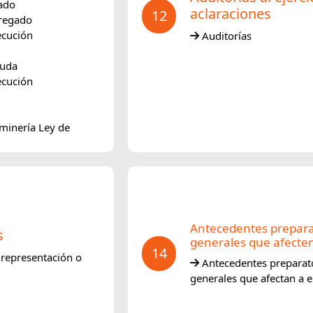
ado
aclaraciones
12
gregado
ecución
Auditorías
euda
ecución
 minería Ley de
Antecedentes preparat
s
generales que afect
14
 representación o
Antecedentes preparato
generales que afectan a