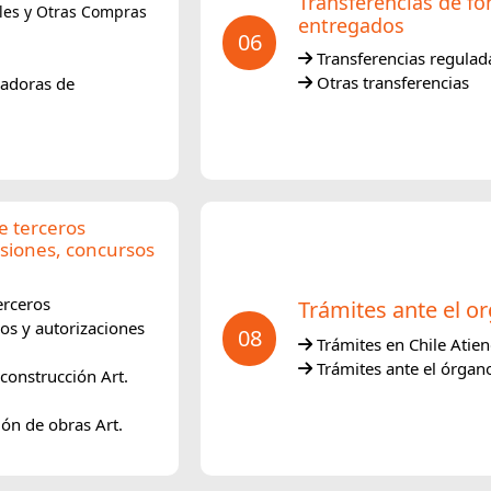
Transferencias de f
les y Otras Compras
entregados
06
Transferencias regulad
Otras transferencias
uadoras de
e terceros
esiones, concursos
erceros
Trámites ante el 
os y autorizaciones
08
Trámites en Chile Atie
Trámites ante el órgan
construcción Art.
ón de obras Art.