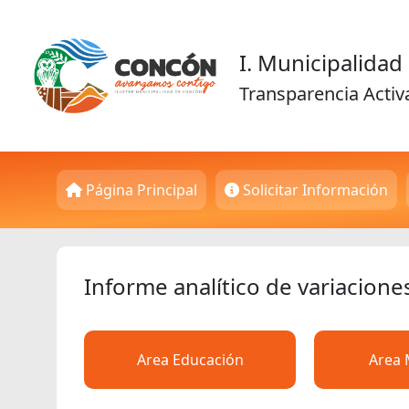
I. Municipalida
Transparencia Activ
Página Principal
Solicitar Información
Informe analítico de variacione
Area Educación
Area 