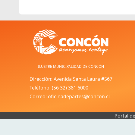
ILUSTRE MUNICIPALIDAD DE CONCÓN
Dirección: Avenida Santa Laura #567
Teléfono: (56 32) 381 6000
Correo: oficinadepartes@concon.cl
Portal d