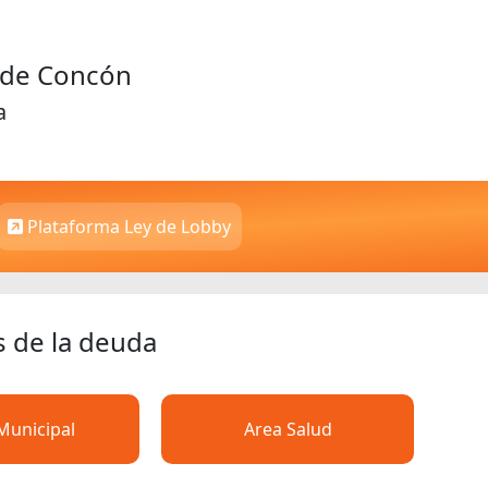
d de Concón
a
Plataforma Ley de Lobby
s de la deuda
Municipal
Area Salud