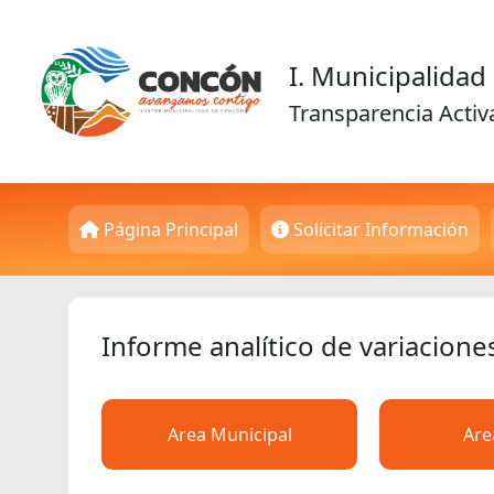
I. Municipalida
Transparencia Activ
Página Principal
Solicitar Información
Informe analítico de variacione
Area Municipal
Are