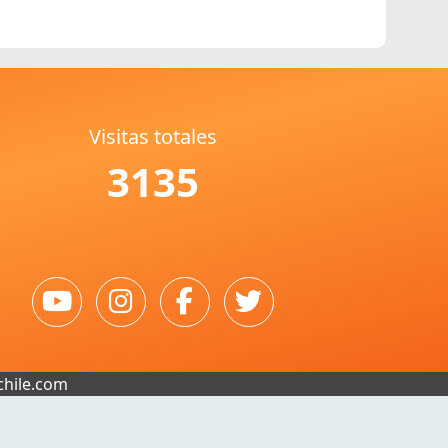
Visitas totales
3135
chile.com