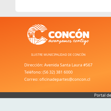
ILUSTRE MUNICIPALIDAD DE CONCÓN
Dirección: Avenida Santa Laura #567
Teléfono: (56 32) 381 6000
Correo: oficinadepartes@concon.cl
Portal d