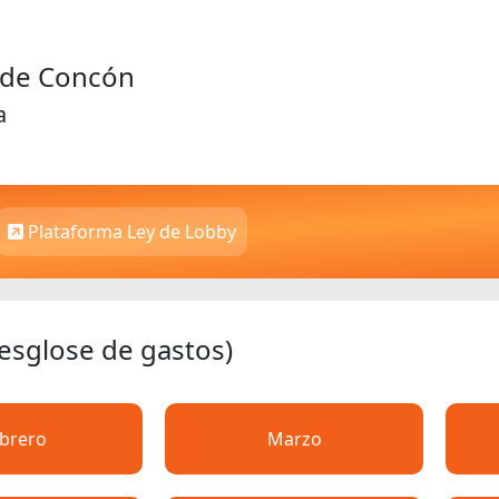
d de Concón
a
Plataforma Ley de Lobby
desglose de gastos)
brero
Marzo